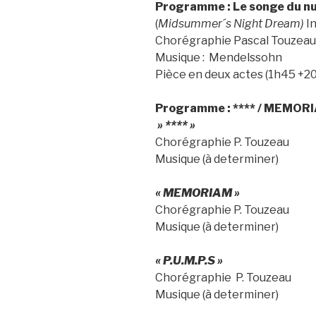
Programme : Le songe du nu
(
Midsummer´s Night Dream)
I
Chorégraphie Pascal Touzeau
Musique : Mendelssohn
Pièce en deux actes (1h45 +2
Programme : **** / MEMORIA
» **** »
Chorégraphie P. Touzeau
Musique (à determiner)
« MEMORIAM »
Chorégraphie P. Touzeau
Musique (à determiner)
« P.U.M.P.S »
Chorégraphie P. Touzeau
Musique (à determiner)