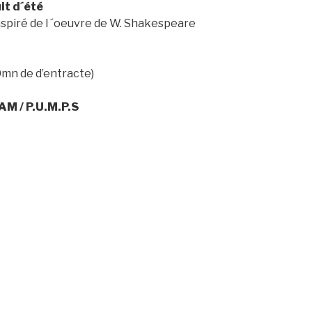
it d´été
nspiré de l ´oeuvre de W. Shakespeare
0mn de d’entracte)
M / P.U.M.P.S