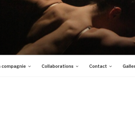
ALLET
rain et néoclassique à Bordeaux – Nouvelle Aquitaine – F
a compagnie
Collaborations
Contact
Galle